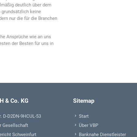
elmäßig deutlich über dem
 grundsätzlich keine
ern nur die für die Branchen
hohe Ansprüche wie an uns
sten der Besten für uns in
H & Co. KG
Sitemap
r. D-D2DN-9HCUL-53
Start
r Gesellschaft
Über VBP
richt Schweinfurt
Banknahe Dienstleister