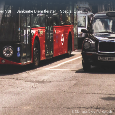
ent)
ber VBP
Banknahe Dienstleister
Special Lines
© Mariana Alves / Unsplash