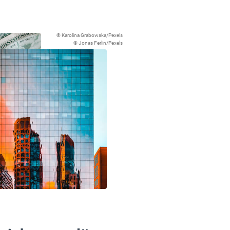
© Karolina Grabowska/Pexels
© Jonas Ferlin/Pexels