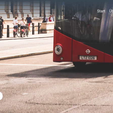
(curr
Start
Ü
P